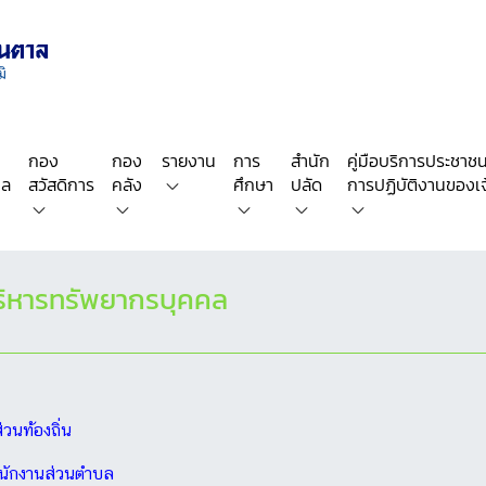
กอง
กอง
รายงาน
การ
สำนัก
คู่มือบริการประชาชน/
คล
สวัสดิการ
คลัง
ศึกษา
ปลัด
การปฏิบัติงานของเจ้
ิหารทรัพยากรบุคคล
วนท้องถิ่น
พนักงานส่วนตำบล