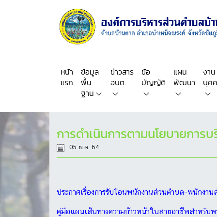
หน้า
ข้อมูล
ข่าวสาร
ข้อ
แผน
งาน
แรก
พื้น
อบต.
บัญญัติ
พัฒนา
บุค
ฐาน
การดำเนินการตามนโยบายการบร
05 พ.ค. 64
ประกาศเรื่องการรับโอนพนักงานส่วนตำบล-พนักงานส่
คู่มือแผนเส้นทางความก้าวหน้าในสายอาชีพสำหรับ