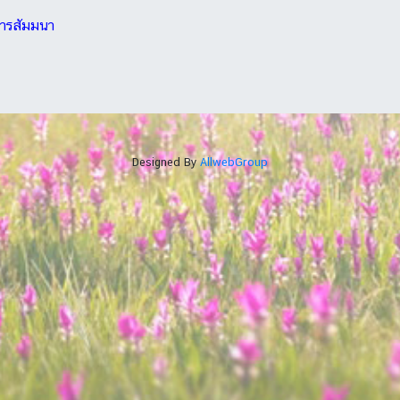
การสัมมนา
Designed By
AllwebGroup