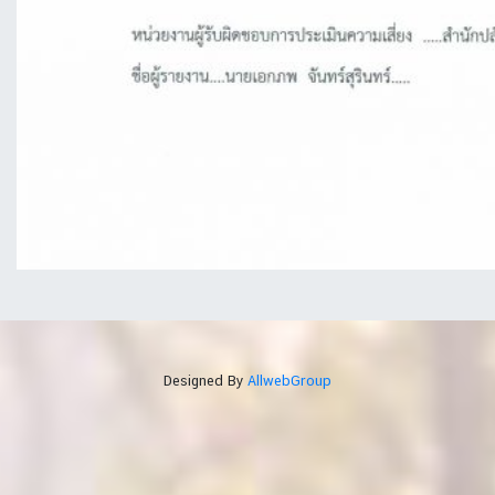
Designed By
AllwebGroup