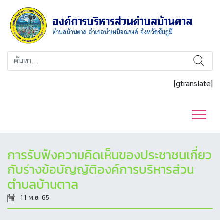
[gtranslate]
การรับฟังความคิดเห็นของประชาชนเกี่ยว
กับร่างข้อบัญญัติองค์การบริหารส่วน
ตำบลบ้านตาล
11 พ.ย. 65