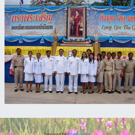
Designed By
AllwebGroup