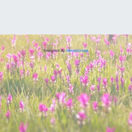
Designed By
AllwebGroup