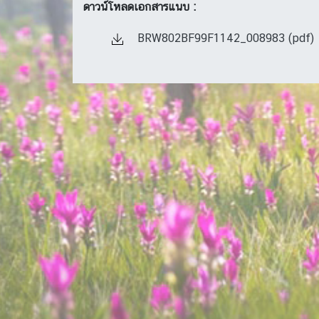
ดาวน์โหลดเอกสารแนบ :
BRW802BF99F1142_008983 (pdf)