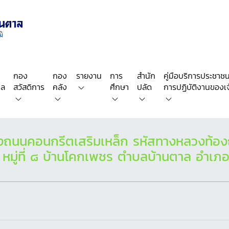
กอง
กอง
รายงาน
การ
สำนัก
คู่มือบริการประชาชน/
คล
สวัสดิการ
คลัง
ศึกษา
ปลัด
การปฏิบัติงานของเจ้
างถนนคอนกรีตเสริมเหล็ก รหัสทางหลวงท้อ
หมู่ที่ ๘ บ้านโคกเพชร ตำบลบ้านตาล อำเภอบ