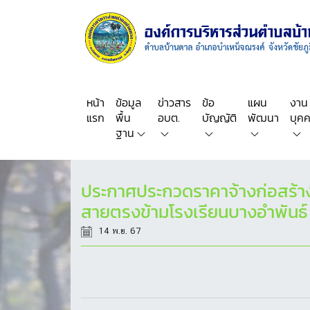
หน้า
ข้อมูล
ข่าวสาร
ข้อ
แผน
งาน
แรก
พื้น
อบต.
บัญญัติ
พัฒนา
บุค
ฐาน
ประกาศประกวดราคาจ้างก่อสร้
สายตรงข้ามโรงเรียนบางอำพันธ์ 
14 พ.ย. 67