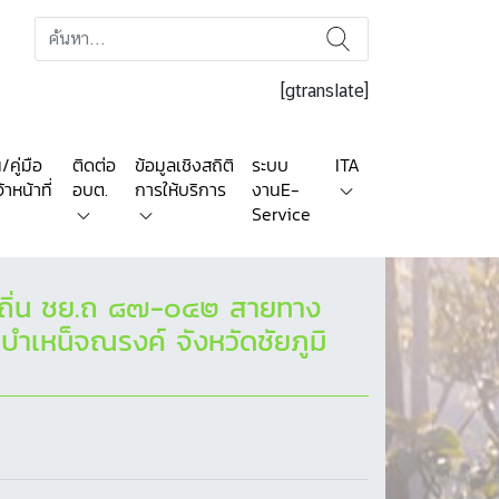
[gtranslate]
คู่มือ
ติดต่อ
ข้อมูลเชิงสถิติ
ระบบ
ITA
าหน้าที่
อบต.
การให้บริการ
งานE-
Service
งถิ่น ชย.ถ ๘๗-๐๔๒ สายทาง
ำเหน็จณรงค์ จังหวัดชัยภูมิ