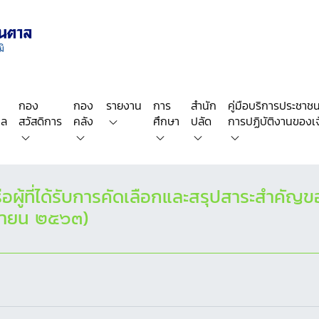
กอง
กอง
รายงาน
การ
สำนัก
คู่มือบริการประชาชน/
คล
สวัสดิการ
คลัง
ศึกษา
ปลัด
การปฏิบัติงานของเจ้
รือผู้ที่ได้รับการคัดเลือกและสรุปสาระสำค
นยายน ๒๕๖๓)