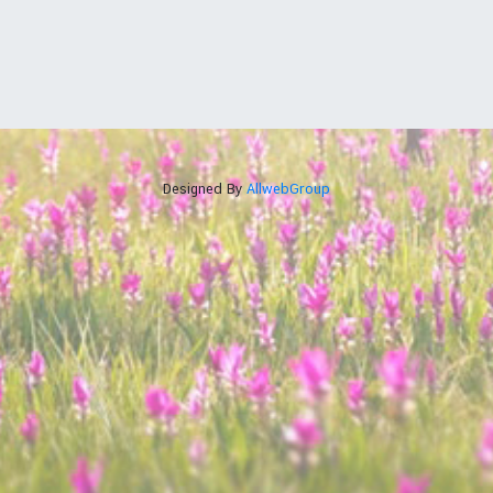
Designed By
AllwebGroup