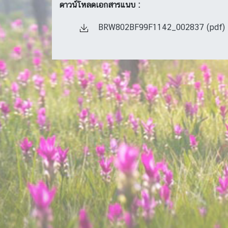
ดาวน์โหลดเอกสารแนบ :
BRW802BF99F1142_002837 (pdf)