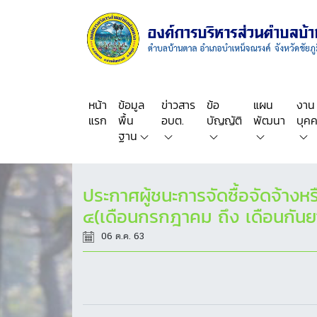
หน้า
ข้อมูล
ข่าวสาร
ข้อ
แผน
งาน
แรก
พื้น
อบต.
บัญญัติ
พัฒนา
บุค
ฐาน
ประกาศผู้ชนะการจัดซื้อจัดจ้างห
๔(เดือนกรกฎาคม ถึง เดือนกั
06 ต.ค. 63