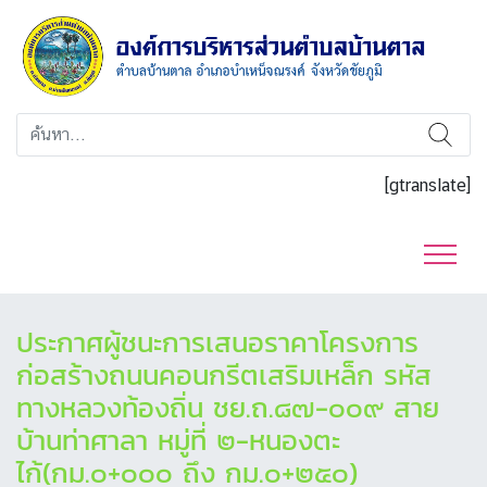
[gtranslate]
ประกาศผู้ชนะการเสนอราคาโครงการ
ก่อสร้างถนนคอนกรีตเสริมเหล็ก รหัส
ทางหลวงท้องถิ่น ชย.ถ.๘๗-๐๐๙ สาย
บ้านท่าศาลา หมู่ที่ ๒-หนองตะ
ไก้(กม.๐+๐๐๐ ถึง กม.๐+๒๕๐)