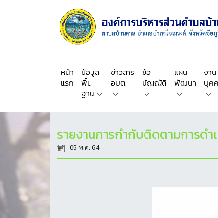
หน้า
ข้อมูล
ข่าวสาร
ข้อ
แผน
งาน
แรก
พื้น
อบต.
บัญญัติ
พัฒนา
บุค
ฐาน
รายงานการกำกับติดตามการดำเน
05 พ.ค. 64