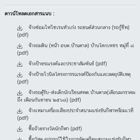
ดาวน์โหลดเอกสารแนบ :
จ้างซ่อมไฟไซเรนหัวเก๋ง รถยนต์ส่วนกลาง (รถกู้ชีพ)
(pdf)
จ้างถมดิน (หน้า อบต.บ้านตาล) บ้านโคกเพชร หมู่ที่ ๘
(pdf)
จ้างป้ายรณรงค์และประชาสัมพันธ์ (pdf)
จ้างป้ายไวนิลโครงการรณรงค์ป้องกันและลดอุบัติเหตุ
(pdf)
จ้างรถตู้รับ-ส่งเด็กนักเรียนศพด.บ้านตาล(เดือนมกราคม
ถึง เดือนกันยายน ๒๕๖๘) (pdf)
จ้างเหมาเครื่องเสียงประจำสนามแข่งขันกีฬาพร้อมเวที
(pdf)
ซื้อถ้วยรางวัลนักกีฬา (pdf)
ซื้อวัสดุ อุปกรณ์ใช้ในการจัดเตรียมสนามแข่งขันกีฬา