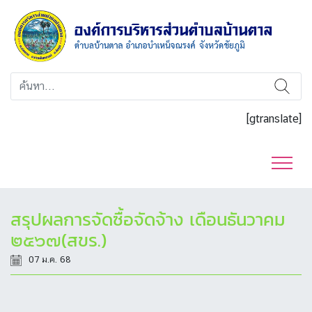
[gtranslate]
สรุปผลการจัดซื้อจัดจ้าง เดือนธันวาคม
๒๕๖๗(สขร.)
07 ม.ค. 68