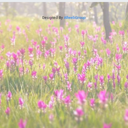
Designed By
AllwebGroup