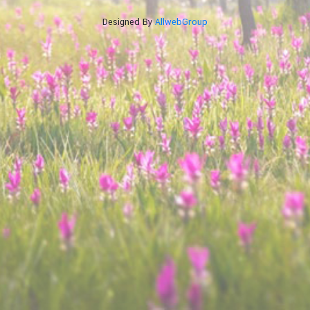
Designed By
AllwebGroup