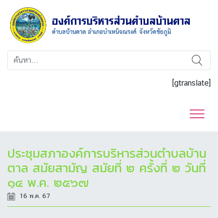
[gtranslate]
ประชุมสภาองค์การบริหารส่วนตำบลบ้าน
ตาล สมัยสามัญ สมัยที่ ๒ ครั้งที่ ๒ วันที่
๑๔ พ.ค. ๒๕๖๗
16 พ.ค. 67