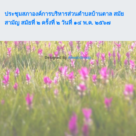
ประชุมสภาองค์การบริหารส่วนตำบลบ้านตาล สมัย
สามัญ สมัยที่ ๒ ครั้งที่ ๒ วันที่ ๑๔ พ.ค. ๒๕๖๗
Designed By
AllwebGroup