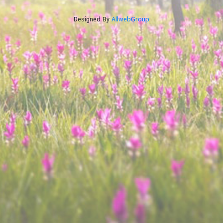
Designed By
AllwebGroup