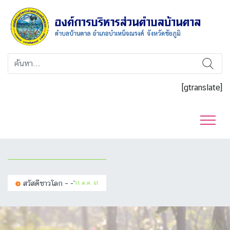
[gtranslate]
สวัสดีชาวโลก – -‘
11 ต.ค. 61