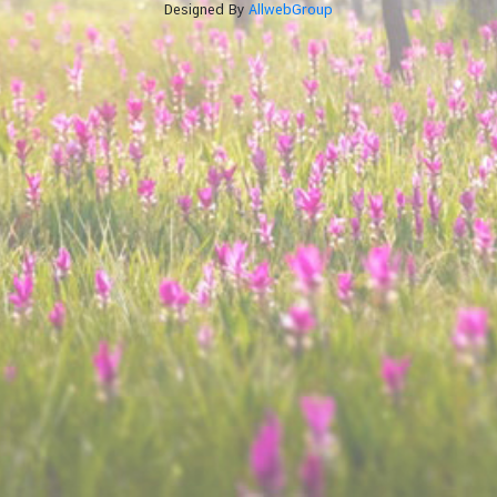
Designed By
AllwebGroup